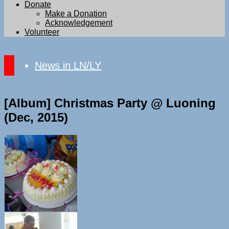
Donate
Make a Donation
Acknowledgement
Volunteer
News in LN/LY
[Album] Christmas Party @ Luoning
(Dec, 2015)