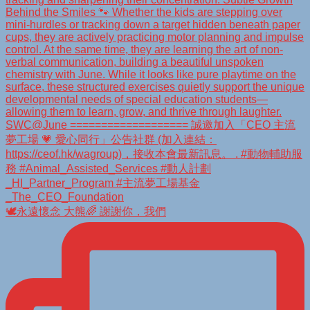
🕊️永遠懷念 大熊🌈 謝謝你，我們