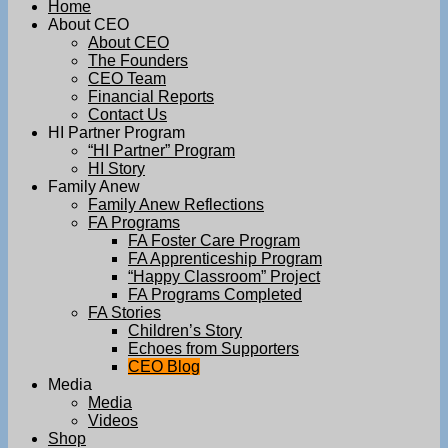
Home
About CEO
About CEO
The Founders
CEO Team
Financial Reports
Contact Us
HI Partner Program
“HI Partner” Program
HI Story
Family Anew
Family Anew Reflections
FA Programs
FA Foster Care Program
FA Apprenticeship Program
“Happy Classroom” Project
FA Programs Completed
FA Stories
Children’s Story
Echoes from Supporters
CEO Blog
Media
Media
Videos
Shop