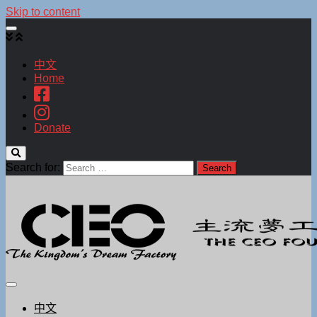
Skip to content
中文
Home
Donate
Search for:
中文