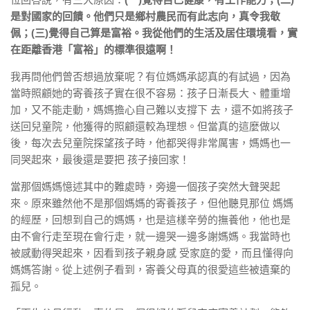
是對國家的回饋。他們只是鄉村農民而有此志向，真令我敬
佩；(三)覺得自己算是富裕。我從他們的生活及居住環境看，實
在距離香港「富裕」的標準很遠啊！
我再問他們曾否想過放棄呢？有位媽媽承認真的有試過，因為
當時照顧她的寄養孩子實在很不容易：孩子日漸長大、體重增
加，又不能走動，媽媽擔心自己難以支撐下 去，還不如將孩子
送回兒童院，他獲得的照顧還較為理想。但當真的這麼做以
後，每次去兒童院探望孩子時，他都哭得非常厲害，媽媽也一
同哭起來，最後還是要把 孩子接回家！
當那個媽媽憶述其中的難處時，旁邊一個孩子突然大聲哭起
來。原來雖然他不是那個媽媽的寄養孩子，但他聽見那位 媽媽
的經歷，回想到自己的媽媽，也是這樣辛勞的撫養他，他也是
由不會行走至現在會行走，就一邊哭一邊多謝媽媽。我當時也
被感動得哭起來，因看到孩子親身感 受家庭的愛，而且懂得向
媽媽答謝。從上述例子看到，寄養父母真的很愛這些被遺棄的
孤兒。