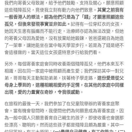
我們向寄養父母致謝，給予他們鼓勵、支持及關心，願意照顧
這些殘障孤兒，竟使我立刻有動力向他們致意。
其實之前我有
一般香港人的想法，認為他們只是為了「錢」才願意照顧這些
孤兒，但後來發現事實並非如此。
記得有一位穿紅衣的女孩，
她因天生患有腦癱而不能行走，治療師亦認為無法改變，但她
的寄養父母因為愛她，沒有放棄給她鍛鍊，爸爸還親自為她造
了一架車，讓她能坐在當中每天學習步行。若是為了錢是絕不
會這樣做的。當天這位女孩還特意步行給我們看。
另外，每個寄養家庭會同時收養兩個殘障孤兒，他們本來互不
相識，因在同一家庭中被照顧而產生愛；我們探訪其中一對兄
弟，哥哥每天主動幫助弟弟，扶著椅子學走路，
這份愛是從父
母身上學到的，這種相親相愛的手足情，在其他的家庭中同樣
出現，愛的力量實在奇妙，令我很感動
。
在旅程的最後一天，我們參加了在兒童院舉辦的寄養家庭聚
會。當有機會發問時，我便問他們為何願意成為寄養家庭，因
為一般中國人只願意養育自己親生的孩子，即使收養也會選那
些漂亮、聰明的。然而這些孩子都是殘障且頗為嚴重。其中一
位回答說，有三大原因：
(一)覺得自己健康，有工作能力；(二)