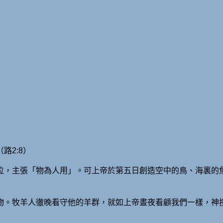
路2:8）
位，主張「物為人用」。可上帝於第五日創造空中的鳥、海裏的
物。牧羊人徹晚看守他的羊群，就如上帝晝夜看顧我們一樣，神