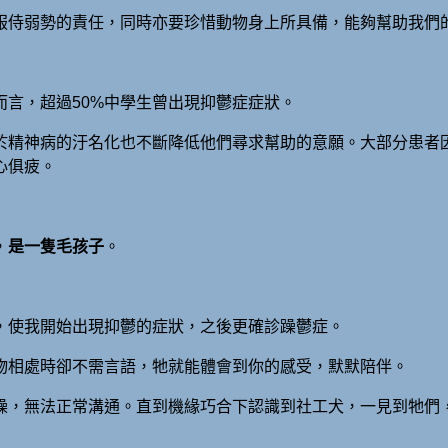
服侍弱勢的責任，同時亦要珍惜動物身上所具備，能夠幫助我們
言，超過50%中學生曾出現抑鬱症症狀。
於精神病的汙名化也不斷降低他們尋求幫助的意願。大部分患者
心俱疲。
，
是一隻毛孩子
。
，使我開始出現抑鬱的症狀，之後更確診躁鬱症。
物相處時卻不需言語，牠就能體會到你的感受，默默陪伴。
躁，無法正常溝通。直到機緣巧合下認識到社工犬，一見到牠們