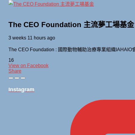
The CEO Foundation 主流夢工場基金
3 weeks 11 hours ago
The CEO Foundation : 國際動物輔助治療專業組織IAHAI
16
View on Facebook
Share
Instagram