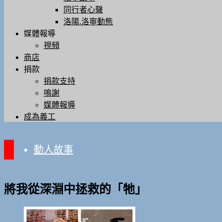
同行者心聲
洛陽.洛寧動態
媒體報導
視頻
商店
捐款
捐款支持
鳴謝
媒體報導
成為義工
動人故事
將我從深淵中拯救的「牠」