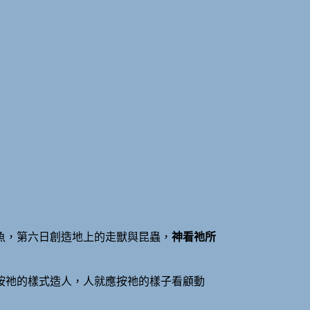
魚，第六日創造地上的走獸與昆蟲，
神看祂所
按祂的樣式造人，人就應按祂的樣子看顧動