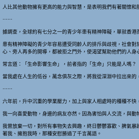
人比其他動物擁有更高的能力與智慧，是表明我們有著關懷和
⋯⋯
據調查，全球約有七分之一的青少年患有精神障礙，單就香港而
患有精神障礙的青少年容易遭受同齡人的排斥與歧視，社會對
心、旁人再多的開導，都被拒之門外，使渴望幫助他們的人身
常言道：「生命影響生命」，前者指的「生命」只能是人嗎？
當我處在人生的低谷，萬念俱灰之際，將我從深淵中拉出來的
⋯⋯
六年前，升中沉重的學業壓力，加上與家人相處時的種種不快
我一向喜愛動物，身邊的病友亦然。因為害怕與人交流，與動
我曾放棄一切，對所有事物失去興趣，終日鬱鬱寡歡、脾氣暴
著我、擁抱我時，那種安慰勝過了千言萬語。